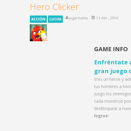
Hero Clicker
jugarmania
13 Abr , 2016
ACCIÓN
LUCHA
GAME INFO
Enfréntate 
gran juego 
Eres un héroe y ad
tus hombres a hord
juego los enemigos
cada monstruo podr
desbloquear a nuev
logros
!