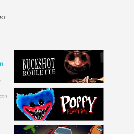
tos)
un
n
 con