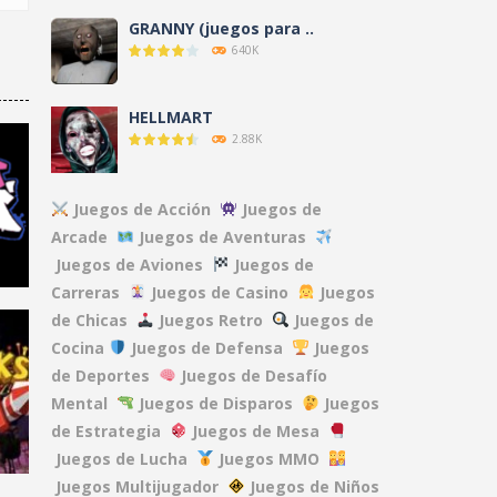
GRANNY (juegos para ..
640K
HELLMART
2.88K
AMANDA THE ..
Juegos de Acción
Juegos de
3.13K
Arcade
Juegos de Aventuras
Juegos de Aviones
Juegos de
Carreras
Juegos de Casino
Juegos
NO, I’M NOT A ..
9.65K
de Chicas
Juegos Retro
Juegos de
Cocina
Juegos de Defensa
Juegos
de Deportes
Juegos de Desafío
CLOVERPIT (Juego ..
Mental
Juegos de Disparos
Juegos
8.64K
48K
de Estrategia
Juegos de Mesa
Juegos de Lucha
Juegos MMO
FNAF: Secret of the ..
Juegos Multijugador
Juegos de Niños
13.1K