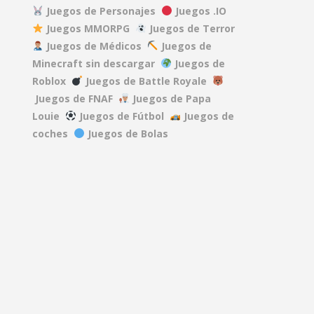
Juegos de Personajes
Juegos .IO
Juegos MMORPG
Juegos de Terror
DEAD RAILS
Juegos de Médicos
Juegos de
27.5K
Minecraft sin descargar
Juegos de
.5K
Roblox
Juegos de Battle Royale
REPO
Juegos de FNAF
Juegos de Papa
40.2K
Louie
Juegos de Fútbol
Juegos de
coches
Juegos de Bolas
A GAME ABOUT ..
15.2K
MINDWAVE
7.07K