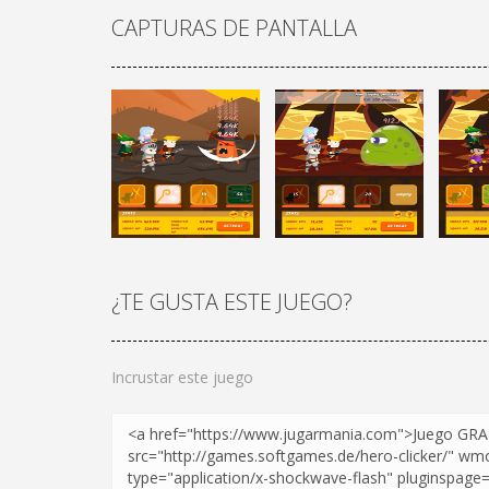
CAPTURAS DE PANTALLA
¿TE GUSTA ESTE JUEGO?
¡JUGAR
Zoom
¡JUGAR
Zoom
Incrustar este juego