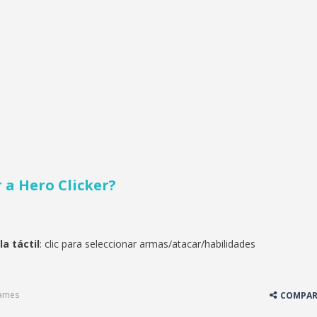
r a
Hero Clicker
?
a táctil
: clic para seleccionar armas/atacar/habilidades
games
COMPAR