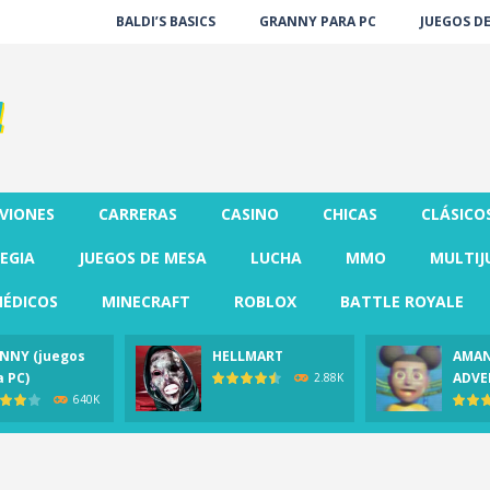
BALDI’S BASICS
GRANNY PARA PC
JUEGOS D
VIONES
CARRERAS
CASINO
CHICAS
CLÁSICO
EGIA
JUEGOS DE MESA
LUCHA
MMO
MULTIJ
ÉDICOS
MINECRAFT
ROBLOX
BATTLE ROYALE
NNY (juegos
HELLMART
AMAN
a PC)
ADVE
2.88K
640K