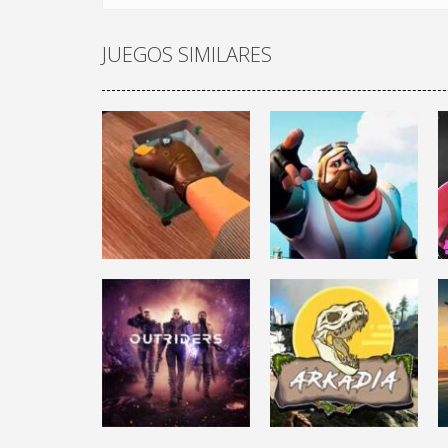
JUEGOS SIMILARES
ACCIÓN
CRIME SCENE
BATTLE ROYALE
CLEANER
RUMBLEVERSE
6.33K
14.5K