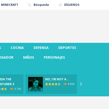
E MINECRAFT
Búsqueda
SÍGUENOS
S
COCINA
DEFENSA
DEPORTES
UGADOR
NIÑOS
PERSONAJES
DA THE
NO, I’M NOT A ..
CLOVER
NTURER 3

Demo)
9.65K
3.13K