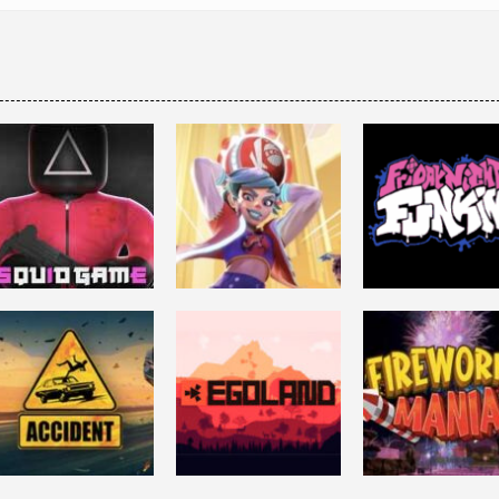
ACCIÓN
ACCIÓN
Roblox: SQUID
FRIDAY NIGHT
ACCIÓN
GAME
KNOCKOUT CITY
FUNKIN
45.3K
6.86K
1