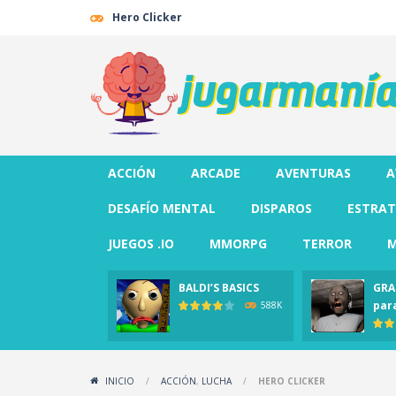
Hero Clicker
ACCIÓN
ARCADE
AVENTURAS
A
DESAFÍO MENTAL
DISPAROS
ESTRAT
JUEGOS .IO
MMORPG
TERROR
M
BALDI’S BASICS
GRA
par
588K
INICIO
/
ACCIÓN
,
LUCHA
/
HERO CLICKER