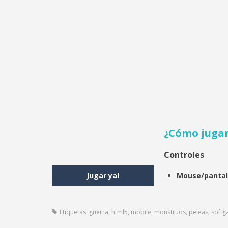
¿Cómo juga
Controles
Jugar ya!
Mouse/pantall
Etiquetas:
guerra
,
html5
,
mobile
,
monstruos
,
peleas
,
soft