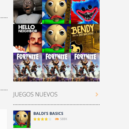
Play
Play
Play
Play
Play
Play
JUEGOS NUEVOS

Play
Play
Play
BALDI’S BASICS
588K