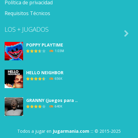
Política de privacidad
Requisitos Técnicos
LOS + JUGADOS

POPPY PLAYTIME
1.03M
HELLO NEIGHBOR
656K
GRANNY (juegos para ..
640K
BALDI’S BASICS
Todos a jugar en
Jugarmania.com
::: © 2015-2025
588K