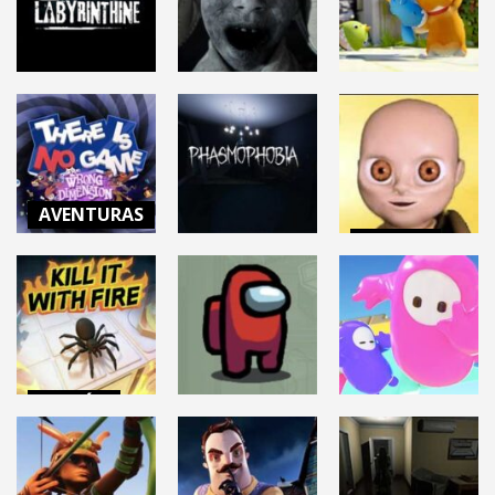
22.1K
12.7K
16.5K
ACCIÓN
TERROR
TERROR
PARTY
LABYRINTHINE
LITTLE HOPE
ANIMALS
8.95K
7.62K
64K
AVENTURAS
TERROR
THERE IS NO
GAME: WRONG
THE BABY IN
TERROR
DIMENSION
YELLOW
PHASMOPHOBIA
14.3K
61K
72.2K
ACCIÓN
ACCIÓN
KILL IT WITH
ACCIÓN
FIRE
AMONG US
FALL GUYS