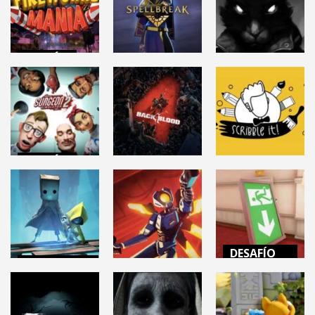
ARKADIA
44K
13.5K
86.2K
ACCIÓN
ACCIÓN
TERROR
FIREWORKS
MANIA
SPELLBREAK
TINY BUNNY
93.5K
9.93K
8.81K
ACCIÓN
DESAFÍO
ACCIÓN
MENTAL
SURGEON
SIMULATOR 2
BACK 4 BLOOD
SCRIBBLE IT!
21.4K
33.2K
32.8K
DESAFÍO
AVENTURAS
MENTAL
ACCIÓN
LITTLE
SUPERLIMINAL
NIGHTMARES II
ULTRAKILL
(Demo)