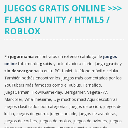
13.6K
12.8K
JUEGOS GRATIS ONLINE >>>
FLASH / UNITY / HTML5 /
ROBLOX
En
jugarmania
encontrarás un extenso catálogo de
juegos
online
totalmente
gratis
y actualizado a diario. Juega
gratis
y
sin descargar
nada en tu PC, tablet, teléfono móvil o celular.
También podrás encontrar los juegos más comentados por los
YouTubers más famosos como el Rubius, Fernafloo,
JuegaGerman, iTownGamePlay, Bersgamer, Vegeta777,
Markiplier, WhaTheGame, ... ¡y muchos más! Aquí descubrirás
juegos clasificados por categorías: Juegos de acción, juegos de
lucha, juegos de guerra, juegos arcade, juegos de aventuras,
juegos de coches, juegos de motos, juegos de aviones, juegos
de cocina, juegos de chicas, juegos de vestir, juegos de