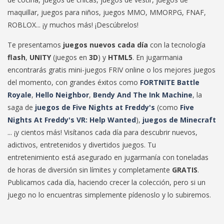
maquillar, juegos para niños, juegos MMO, MMORPG, FNAF,
ROBLOX... ¡y muchos más! ¡Descúbrelos!
Te presentamos
juegos nuevos cada día
con la tecnología
flash
,
UNITY
(juegos en
3D
) y
HTML5
. En jugarmania
encontrarás gratis mini-juegos FRIV online o los mejores juegos
del momento, con grandes éxitos como
FORTNITE Battle
Royale
,
Hello Neighbor
,
Bendy And The Ink Machine
, la
saga de
juegos de Five Nights at Freddy's
(como
Five
Nights At Freddy's VR: Help Wanted
),
juegos de Minecraft
... ¡y cientos más! Visítanos cada día para descubrir nuevos,
adictivos, entretenidos y divertidos juegos. Tu
entretenimiento está asegurado en jugarmanía con toneladas
de horas de diversión sin límites y completamente
GRATIS
.
Publicamos cada día, haciendo crecer la colección, pero si un
juego no lo encuentras simplemente pídenoslo y lo subiremos.