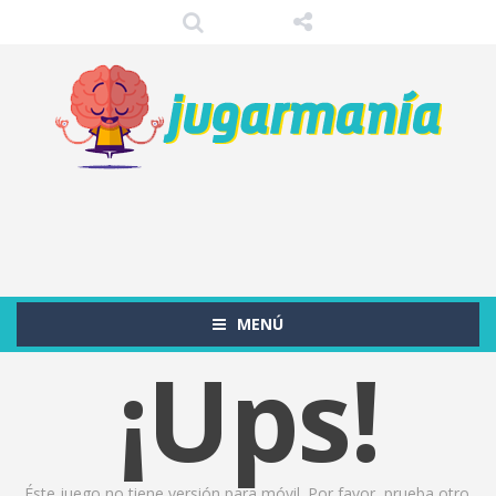
MENÚ
¡Ups!
Éste juego no tiene versión para móvil. Por favor, prueba otro.