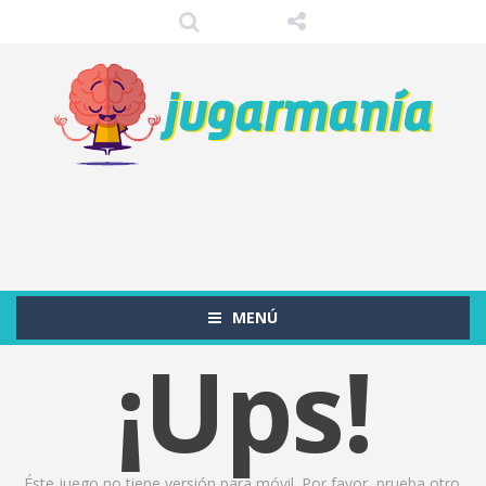
MENÚ
¡Ups!
Éste juego no tiene versión para móvil. Por favor, prueba otro.