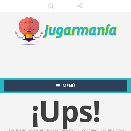
MENÚ
¡Ups!
Éste juego no tiene versión para móvil. Por favor, prueba otro.